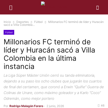
Inicio
Deportes
Fútbol
Millonarios FC terminó de líder y Huracán
sacó a Villa Colombia...
Fútbol
Millonarios FC terminó de
líder y Huracán sacó a Villa
Colombia en la última
instancia
La Liga Súper Máster Unión cerró su tanda eliminatoria,
dejando a su paso los ocho clubes que jugarán los cuartos
de final del certamen, que coronó a Erwin “Quiñe” Guerra de
Colinas de Unare, como máximo goleador y a Karlo “Coco”
Odremán, como mejor portero
46
Por
Rodrigo Malagón Forero
-
2 junio, 2026