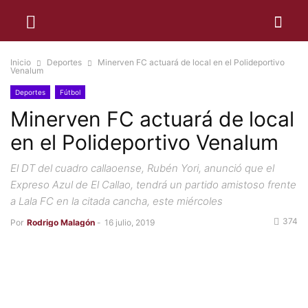
Inicio
Deportes
Minerven FC actuará de local en el Polideportivo
Venalum
Deportes
Fútbol
Minerven FC actuará de local
en el Polideportivo Venalum
El DT del cuadro callaoense, Rubén Yori, anunció que el
Expreso Azul de El Callao, tendrá un partido amistoso frente
a Lala FC en la citada cancha, este miércoles
374
Por
Rodrigo Malagón
-
16 julio, 2019