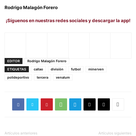
Rodrigo Malagón Forero
¡Síguenos en nuestras redes sociales y descargar la app!
EDITOR
Rodrigo Malagón Forero
ETIQUETAS
callao
divisiòn
futbol
minerven
polideportivo
tercera
venalum
Artículos anteriores
Artículos siguientes