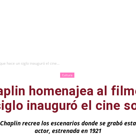
e hace un siglo inauguró el cine...
Cultura
plin homenajea al film
iglo inauguró el cine s
haplin recrea los escenarios donde se grabó esta 
actor, estrenada en 1921