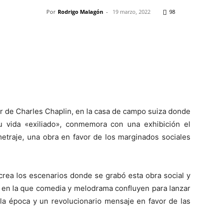
Por
Rodrigo Malagón
-
19 marzo, 2022
98
Pinterest
WhatsApp
Telegram
Em
 de Charles Chaplin, en la casa de campo suiza donde
u vida «exiliado», conmemora con una exhibición el
metraje, una obra en favor de los marginados sociales
rea los escenarios donde se grabó esta obra social y
1, en la que comedia y melodrama confluyen para lanzar
e la época y un revolucionario mensaje en favor de las