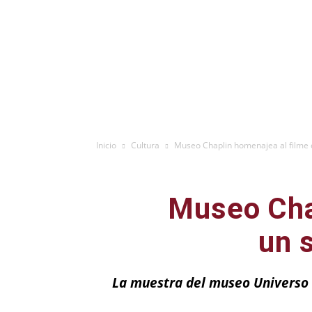
Inicio
Cultura
Museo Chaplin homenajea al filme qu
Museo Cha
un s
La muestra del museo Universo C