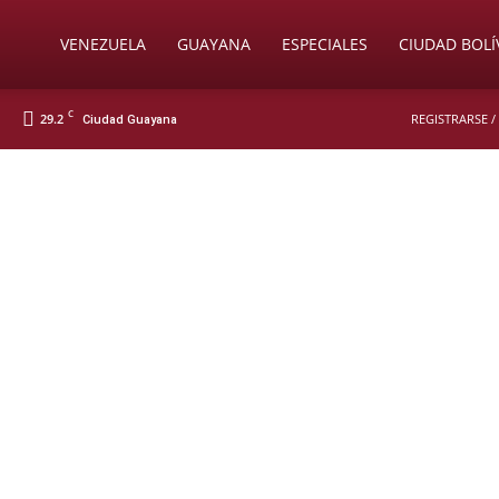
Soy
VENEZUELA
GUAYANA
ESPECIALES
CIUDAD BOLÍ
C
29.2
REGISTRARSE /
Ciudad Guayana
Nueva
Prensa
Digital