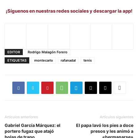
¡Síguenos en nuestras redes sociales y descargar la app!
EDITOR
Rodrigo Malagón Forero
ETIQUETAS
montecarlo
rafanadal
tenis
Artículos anteriores
Artículos siguientes
Gabriel García Márquez: el
El papa lavó los pies a doce
portero fugaz que atajó
presos y les animó a
bolas de trapo
«hermanarse»