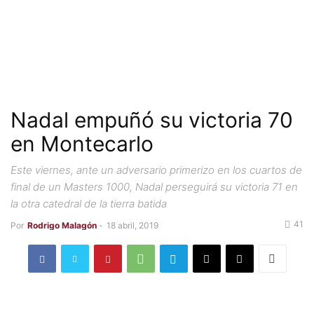
Nadal empuñó su victoria 70
en Montecarlo
Este viernes, ante un adversario primerizo en los cuartos de
final de un Masters 1000, Nadal perseguirá su victoria 71 en
la otra catedral de la tierra batida
41
Por
Rodrigo Malagón
-
18 abril, 2019