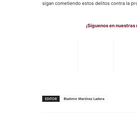
sigan cometiendo estos delitos contra la pr
¡Síguenos en nuestras 
EDITOR
Bladimir Martínez Ladera
Facebook
X
Pinterest