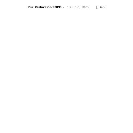
Por
Redacción SNPD
-
13 junio, 2026
495
Pinterest
WhatsApp
Telegram
Em