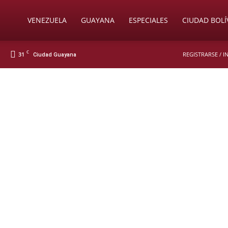
Soy
VENEZUELA
GUAYANA
ESPECIALES
CIUDAD BOLÍ
C
31
REGISTRARSE / 
Ciudad Guayana
Nueva
Prensa
Digital