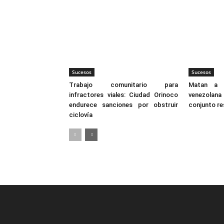
Sucesos
Sucesos
Trabajo comunitario para
Matan a 
infractores viales: Ciudad Orinoco
venezolan
endurece sanciones por obstruir
conjunto res
ciclovía