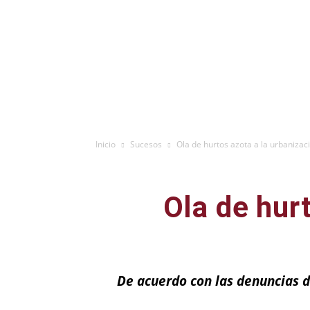
Inicio
Sucesos
Ola de hurtos azota a la urbanizac
Ola de hur
De acuerdo con las denuncias d