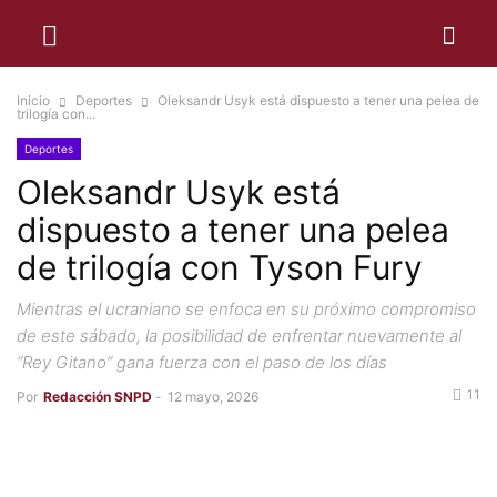
Inicio
Deportes
Oleksandr Usyk está dispuesto a tener una pelea de
trilogía con...
Deportes
Oleksandr Usyk está
dispuesto a tener una pelea
de trilogía con Tyson Fury
Mientras el ucraniano se enfoca en su próximo compromiso
de este sábado, la posibilidad de enfrentar nuevamente al
“Rey Gitano” gana fuerza con el paso de los días
11
Por
Redacción SNPD
-
12 mayo, 2026