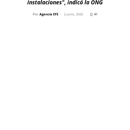
instalaciones", indicó la ONG
Por
Agencia EFE
-
2 junio, 2026
41
Pinterest
WhatsApp
Telegram
Em