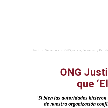
Inicio
Venezuela
ONG Justicia, Encuentro y Perdón
ONG Justi
que ‘E
"Si bien las autoridades hicieron 
de nuestra organización confi