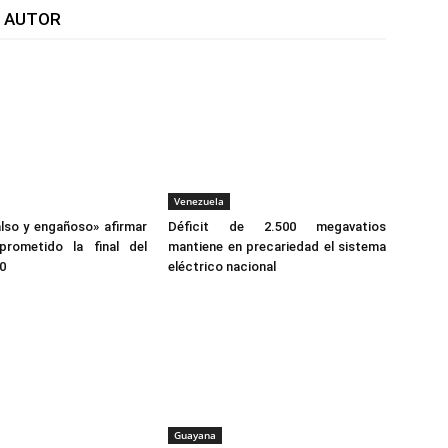
L AUTOR
Venezuela
also y engañoso» afirmar
Déficit de 2.500 megavatios
rometido la final del
mantiene en precariedad el sistema
0
eléctrico nacional
Guayana