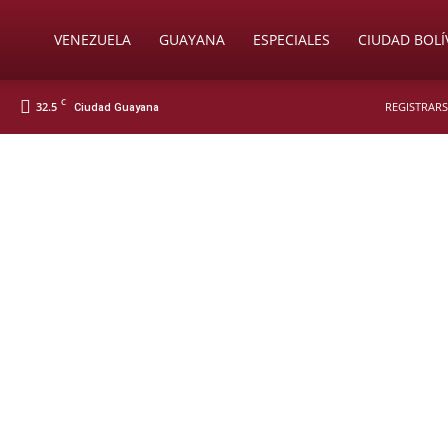
Soy
VENEZUELA
GUAYANA
ESPECIALES
CIUDAD BOLÍ
C
32.5
REGISTRARS
Ciudad Guayana
Nueva
Prensa
Digital