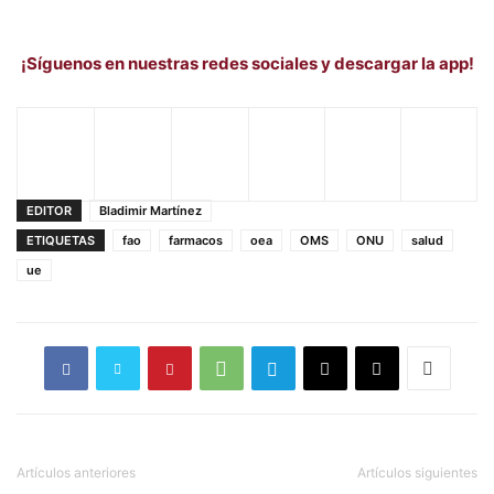
¡Síguenos en nuestras redes sociales y descargar la app!
EDITOR
Bladimir Martínez
ETIQUETAS
fao
farmacos
oea
OMS
ONU
salud
ue
Artículos anteriores
Artículos siguientes