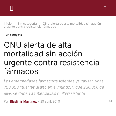
Inicio
Sin categoría
ONU alerta de alta mortalidad sin acción
urgente contra resistencia fármacos
Sin categoría
ONU alerta de alta
mortalidad sin acción
urgente contra resistencia
fármacos
Las enfermedades farmacorresistentes ya causan unas
700.000 muertes al año en el mundo, y que 230.000 de
ellas se deben a tuberculosis multirresistente
51
Por
Bladimir Martínez
-
29 abril, 2019