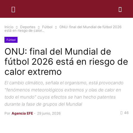
Inicio
Deportes
Fútbol
ONU: final del Mundial de fútbol 2026
está en riesgo de calor...
Fútbol
ONU: final del Mundial de
fútbol 2026 está en riesgo de
calor extremo
El cambio climático, señala el organismo, está provocando
"fenómenos meteorológicos extremos y olas de calor en
todo el mundo" cuyos efectos se han hecho patentes
durante la fase de grupos del Mundial
46
Por
Agencia EFE
-
29 junio, 2026