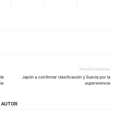
WhatsApp
Telegram
Email
Im
Artículos siguientes
 de
Japón a confirmar clasificación y Suecia por la
ia
supervivencia
L AUTOR