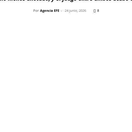
Por
Agencia EFE
-
24 junio, 2026
8
Pinterest
WhatsApp
Telegram
Em