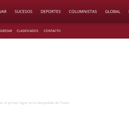
VAR
SUCESOS
DEPORTES
COLUMNISTAS
GLOBAL
INGRESAR
CLASIFICADOS
CONTACTO
lar el primer lugar en la despedida de Túnez