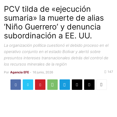
PCV tilda de «ejecución
sumaria» la muerte de alias
‘Niño Guerrero’ y denuncia
subordinación a EE. UU.
La organización política cuestionó el debido proceso en el
operativo conjunto en el estado Bolívar y alertó sobre
presuntos intereses transnacionales detrás del control de
los recursos minerales de la región
147
Por
Agencia EFE
-
16 junio, 2026