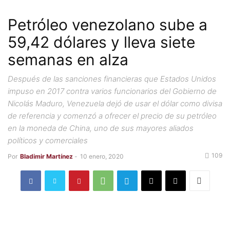
Petróleo venezolano sube a
59,42 dólares y lleva siete
semanas en alza
Después de las sanciones financieras que Estados Unidos
impuso en 2017 contra varios funcionarios del Gobierno de
Nicolás Maduro, Venezuela dejó de usar el dólar como divisa
de referencia y comenzó a ofrecer el precio de su petróleo
en la moneda de China, uno de sus mayores aliados
políticos y comerciales
109
Por
Bladimir Martínez
-
10 enero, 2020