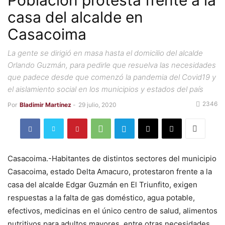
Población protesta frente a la
casa del alcalde en
Casacoima
La gente se dirigió en masa hasta el domicilio del alcalde
Orlando Guzmán, para pedirle que resuelva las necesidades
que padece desde que comenzó la pandemia del Covid19 y
el aislamiento social en los municipios y estados del país
2346
Por
Bladimir Martínez
-
29 julio, 2020
Casacoima.-Habitantes de distintos sectores del municipio
Casacoima, estado Delta Amacuro, protestaron frente a la
casa del alcalde Edgar Guzmán en El Triunfito, exigen
respuestas a la falta de gas doméstico, agua potable,
efectivos, medicinas en el único centro de salud, alimentos
nutritivos para adultos mayores, entre otras necesidades