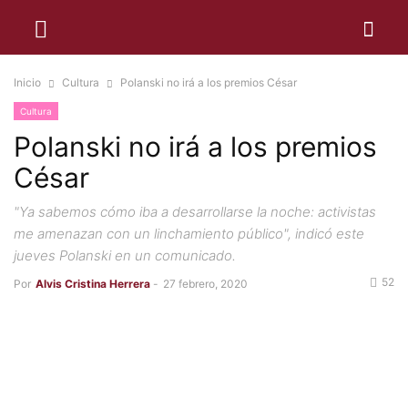
Inicio
Cultura
Polanski no irá a los premios César
Cultura
Polanski no irá a los premios
César
"Ya sabemos cómo iba a desarrollarse la noche: activistas
me amenazan con un linchamiento público", indicó este
jueves Polanski en un comunicado.
52
Por
Alvis Cristina Herrera
-
27 febrero, 2020