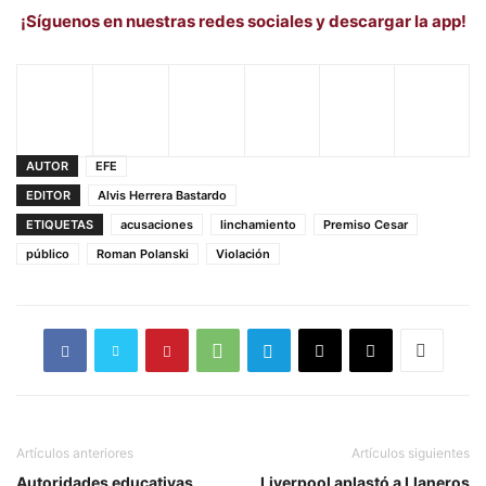
¡Síguenos en nuestras redes sociales y descargar la app!
AUTOR
EFE
EDITOR
Alvis Herrera Bastardo
ETIQUETAS
acusaciones
linchamiento
Premiso Cesar
público
Roman Polanski
Violación
Artículos anteriores
Artículos siguientes
Autoridades educativas
Liverpool aplastó a Llaneros