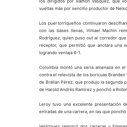
los dirigidos por Ramón Vásquez, que vol
vueltas más por sencillo productor de Nelso
Los puertorriqueños continuaron descifra
con las bases llenas, Vimael Machin remo
Rodríguez, quien puso out al corredor que 
receptor, que permitió que anotara una s
logrando ventaja 6-1.
Colombia montó una seria amenaza en el o
contra el relevista de los boricuas Branden
de Brallan Pérez, que produjo la segunda pa
de Harold Andrés Ramírez y ponchó a Robin
Leroy tuvo una excelente presentación de
entradas de una carrera, en las que ponchó
Velázquez remolcó dos carreras y Emmanu