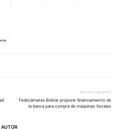
toria
WhatsApp
Telegram
Email
Im
Artículos siguientes
ad
Fedecámaras Bolívar propone financiamiento de
la banca para compra de máquinas fiscales
L AUTOR