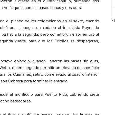
vieron a atacar en el quinto capítulo, sumando dos
n Velázquez, con las bases llenas y dos outs.
« 
ndo el picheo de los colombianos en el sexto, cuando
lcó una al pegar un rodado al inicialista Reynaldo
iba hacia la segunda, pero cometió un error en tiro al
egunda vuelta, para que los Criollos se despegaran,
ctavo episodio, cuando llenaron las bases sin outs,
 Webb, quien luego de permitir un elevado de sacrificio
ra los Caimanes, retiró con elevado al cuadro interior
son Cabrera para terminar la entrada
sde el montículo para Puerto Rico, cubriendo siete
 ocho bateadores.
el Rivera anotó dos veces, para ser los líderes en