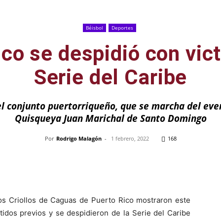
Béisbol
Deportes
co se despidió con vict
Serie del Caribe
el conjunto puertorriqueño, que se marcha del eve
Quisqueya Juan Marichal de Santo Domingo
Por
Rodrigo Malagón
-
1 febrero, 2022
168
Pinterest
WhatsApp
Telegram
Em
s Criollos de Caguas de Puerto Rico mostraron este
rtidos previos y se despidieron de la Serie del Caribe