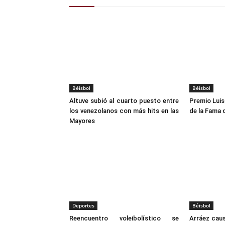
Béisbol
Béisbol
Altuve subió al cuarto puesto entre
Premio Luis 
los venezolanos con más hits en las
de la Fama
Mayores
Deportes
Béisbol
Reencuentro voleibolístico se
Arráez cau