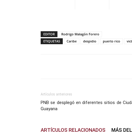
EDITOR
Rodrigo Malagón Forero
ETIQUETAS
Caribe
despidio
puerto rico
vic
Facebook
X
Pinterest
Artículos anteriores
PNB se desplegó en diferentes sitios de Ciud
Guayana
ARTÍCULOS RELACIONADOS
MÁS DE