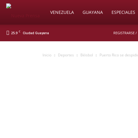
Soy
VENEZUELA
GUAYANA
ESPECIALES
C
25.9
REGISTRARSE /
Ciudad Guayana
Nueva
Inicio
Deportes
Béisbol
Puerto Rico se despidió
Prensa
Digital