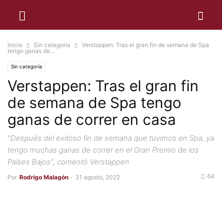
Inicio
Sin categoría
Verstappen: Tras el gran fin de semana de Spa
tengo ganas de...
Sin categoría
Verstappen: Tras el gran fin
de semana de Spa tengo
ganas de correr en casa
"Después del exitoso fin de semana que tuvimos en Spa, ya
tengo muchas ganas de correr en el Gran Premio de los
Países Bajos", comentó Verstappen
64
Por
Rodrigo Malagón
-
31 agosto, 2022