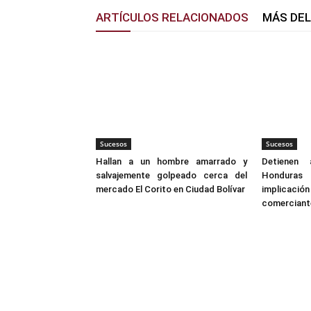
ARTÍCULOS RELACIONADOS
MÁS DE
Sucesos
Sucesos
Hallan a un hombre amarrado y
Detienen
salvajemente golpeado cerca del
Hondura
mercado El Corito en Ciudad Bolívar
implicació
comerciante