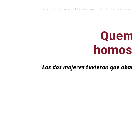
Inicio
Sucesos
Queman vivienda de una pareja de
Quema
homose
Las dos mujeres tuvieron que aba
Facebook
X