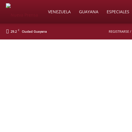
Soy
VENEZUELA
GUAYANA
ESPECIALES
C
29.2
REGISTRARSE /
Ciudad Guayana
Nueva
Prensa
Digital