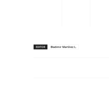
EDITOR
Bladimir Martínez L.
Facebook
X
Pinterest