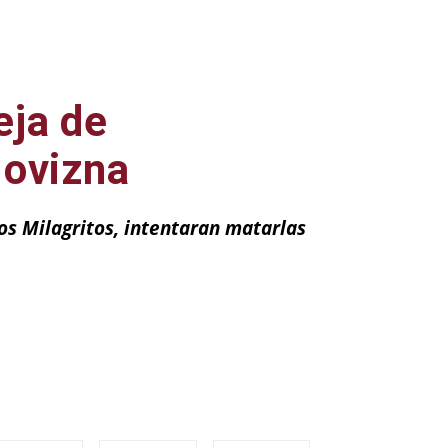
eja de
lovizna
s Milagritos, intentaran matarlas
ail
Impresión