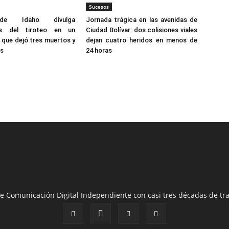
Sucesos
 de Idaho divulga
Jornada trágica en las avenidas de
es del tiroteo en un
Ciudad Bolívar: dos colisiones viales
 que dejó tres muertos y
dejan cuatro heridos en menos de
os
24 horas
e Comunicación Digital Independiente con casi tres décadas de tra