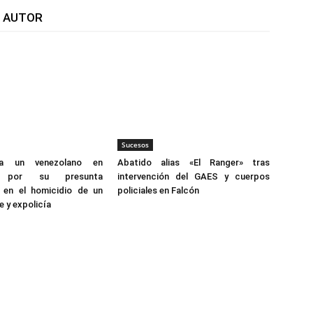
L AUTOR
Sucesos
 a un venezolano en
Abatido alias «El Ranger» tras
s por su presunta
intervención del GAES y cuerpos
n en el homicidio de un
policiales en Falcón
 y expolicía