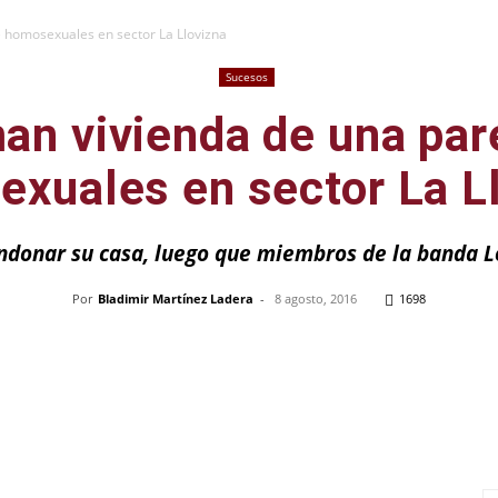
 homosexuales en sector La Llovizna
Sucesos
n vivienda de una par
xuales en sector La L
ndonar su casa, luego que miembros de la banda Lo
Por
Bladimir Martínez Ladera
-
8 agosto, 2016
1698
Pinterest
WhatsApp
Telegram
Em