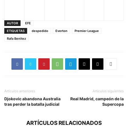
AUTOR
EFE
ETIQUETAS
despedido
Everton
Premier League
Rafa Benìtez
Artículos anteriores
Artículos siguientes
Djokovic abandona Australia
Real Madrid, campeón de la
tras perder la batalla judicial
Supercopa
ARTÍCULOS RELACIONADOS