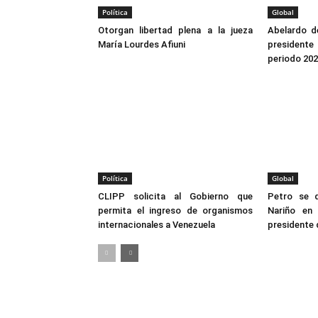
Política
Global
Otorgan libertad plena a la jueza
Abelardo de
María Lourdes Afiuni
president
periodo 20
Política
Global
CLIPP solicita al Gobierno que
Petro se 
permita el ingreso de organismos
Nariño en
internacionales a Venezuela
presidente