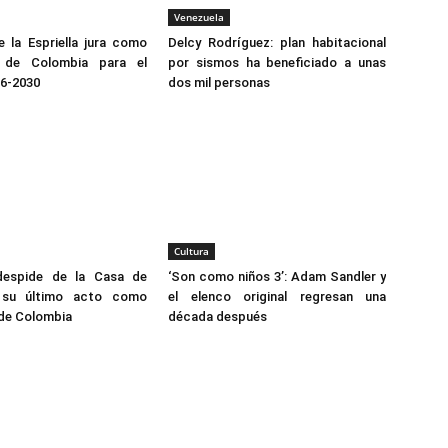
Venezuela
 la Espriella jura como
Delcy Rodríguez: plan habitacional
e de Colombia para el
por sismos ha beneficiado a unas
26-2030
dos mil personas
Cultura
despide de la Casa de
‘Son como niños 3’: Adam Sandler y
 su último acto como
el elenco original regresan una
 de Colombia
década después