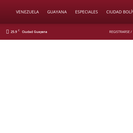
Soy
VENEZUELA
GUAYANA
ESPECIALES
CIUDAD BOLÍ
C
25.9
REGISTRARSE /
Ciudad Guayana
Nueva
Prensa
Digital