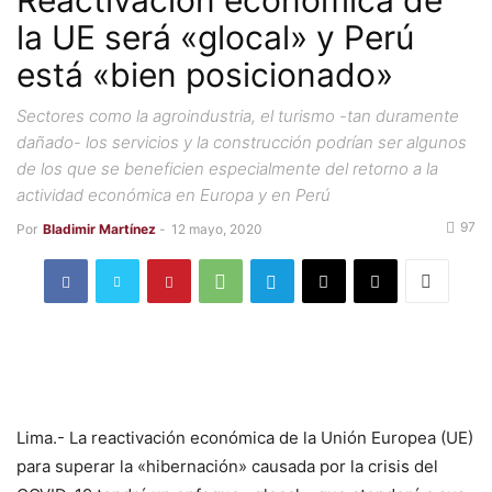
Reactivación económica de
la UE será «glocal» y Perú
está «bien posicionado»
Sectores como la agroindustria, el turismo -tan duramente
dañado- los servicios y la construcción podrían ser algunos
de los que se beneficien especialmente del retorno a la
actividad económica en Europa y en Perú
97
Por
Bladimir Martínez
-
12 mayo, 2020
Lima.- La reactivación económica de la Unión Europea (UE)
para superar la «hibernación» causada por la crisis del