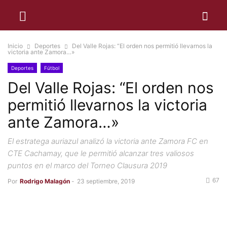
Inicio
Deportes
Del Valle Rojas: “El orden nos permitió llevarnos la
victoria ante Zamora…»
Deportes
Fútbol
Del Valle Rojas: “El orden nos
permitió llevarnos la victoria
ante Zamora…»
El estratega auriazul analizó la victoria ante Zamora FC en
CTE Cachamay, que le permitió alcanzar tres valiosos
puntos en el marco del Torneo Clausura 2019
67
Por
Rodrigo Malagón
-
23 septiembre, 2019