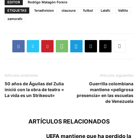
EDITOR
Rodrigo Malagón Forero
ETIQUETAS
1eradivision
clausura
futbol
Lalafc
Vallito
zamorafc
Artículos anteriores
Artículos siguientes
50 años de Águilas del Zulia
Guerrilla colombiana
inició con la obra de teatro »
mantiene «peligrosa
La vida es un Strikeout»
presencia» en las escuelas
de Venezuela
ARTÍCULOS RELACIONADOS
UEFA mantiene que ha perdido la