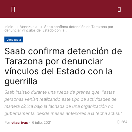
Inicio
Venezuela
Saab confirma detención de Tarazona por
denunciar vínculos del Estado con la...
Venezuela
Saab confirma detención de
Tarazona por denunciar
vínculos del Estado con la
guerrilla
Saab insistió durante una rueda de prensa que "estas
personas venían realizando este tipo de actividades de
manera cíclica bajo la fachada de una organización no
gubernamental desde meses anteriores a la fecha actual"
264
Por
eliasrivas
-
6 julio, 2021