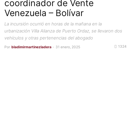
coordinador de Vente
Venezuela – Bolívar
La incursión ocurrió en horas de la mañana en la
urbanización Villa Alianza de Puerto Ordaz, se llevaron dos
vehículos y otras pertenencias del abogado
1324
Por
bladimirmartinezladera
-
31 enero, 2025