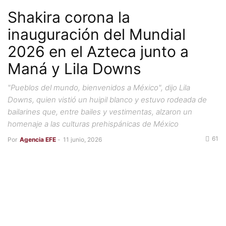
Shakira corona la
inauguración del Mundial
2026 en el Azteca junto a
Maná y Lila Downs
"Pueblos del mundo, bienvenidos a México", dijo Lila
Downs, quien vistió un huipil blanco y estuvo rodeada de
bailarines que, entre bailes y vestimentas, alzaron un
homenaje a las culturas prehispánicas de México
61
Por
Agencia EFE
-
11 junio, 2026