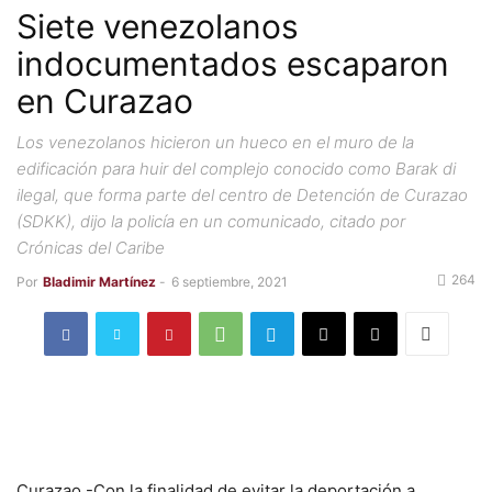
Siete venezolanos
indocumentados escaparon
en Curazao
Los venezolanos hicieron un hueco en el muro de la
edificación para huir del complejo conocido como Barak di
ilegal, que forma parte del centro de Detención de Curazao
(SDKK), dijo la policía en un comunicado, citado por
Crónicas del Caribe
264
Por
Bladimir Martínez
-
6 septiembre, 2021
Curazao.-Con la finalidad de evitar la deportación a