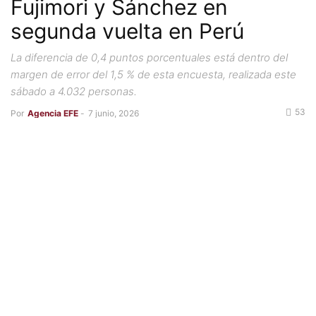
Fujimori y Sánchez en
segunda vuelta en Perú
La diferencia de 0,4 puntos porcentuales está dentro del
margen de error del 1,5 % de esta encuesta, realizada este
sábado a 4.032 personas.
53
Por
Agencia EFE
-
7 junio, 2026