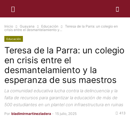
Inicio
Guayana
Educación
Teresa de la Parra: un colegio en
crisis entre el desmantelamiento y...
Educación
Teresa de la Parra: un colegio
en crisis entre el
desmantelamiento y la
esperanza de sus maestros
La comunidad educativa lucha contra la delincuencia y la
falta de recursos para garantizar la educación de más de
500 estudiantes en un plantel con infraestructura en ruinas
413
Por
bladimirmartinezladera
-
15 julio, 2025