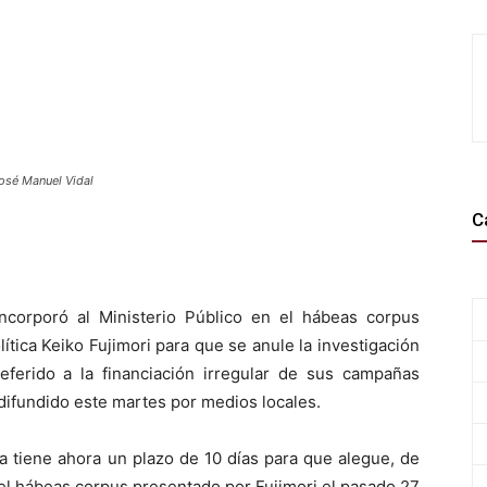
José Manuel Vidal
C
incorporó al Ministerio Público en el hábeas corpus
ítica Keiko Fujimori para que se anule la investigación
eferido a la financiación irregular de sus campañas
 difundido este martes por medios locales.
a tiene ahora un plazo de 10 días para que alegue, de
 el hábeas corpus presentado por Fujimori el pasado 27