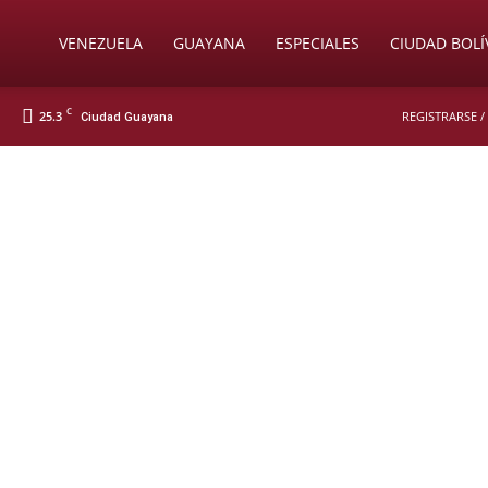
Soy
VENEZUELA
GUAYANA
ESPECIALES
CIUDAD BOLÍ
C
25.3
REGISTRARSE /
Ciudad Guayana
Nueva
Prensa
Digital