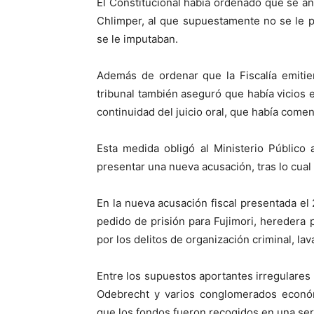
El Constitucional había ordenado que se anu
Chlimper, al que supuestamente no se le 
se le imputaban.
Además de ordenar que la Fiscalía emitie
tribunal también aseguró que había vicios e
continuidad del juicio oral, que había come
Esta medida obligó al Ministerio Público
presentar una nueva acusación, tras lo cual u
En la nueva acusación fiscal presentada el 
pedido de prisión para Fujimori, heredera p
por los delitos de organización criminal, lav
Entre los supuestos aportantes irregulares
Odebrecht y varios conglomerados económi
que los fondos fueron recogidos en una seri