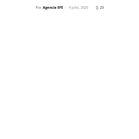
Por
Agencia EFE
-
9 julio, 2025
23
Pinterest
WhatsApp
Telegram
Em