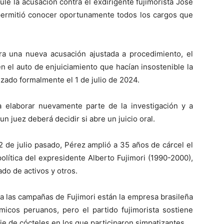
le la acusación contra el exdirigente fujimorista José
permitió conocer oportunamente todos los cargos que
ra una nueva acusación ajustada a procedimiento, el
n el auto de enjuiciamiento que hacían insostenible la
nzado formalmente el 1 de julio de 2024.
 a elaborar nuevamente parte de la investigación y a
n juez deberá decidir si abre un juicio oral.
2 de julio pasado, Pérez amplió a 35 años de cárcel el
olítica del expresidente Alberto Fujimori (1990-2000),
ado de activos y otros.
 a las campañas de Fujimori están la empresa brasileña
cos peruanos, pero el partido fujimorista sostiene
e de cócteles en los que participaron simpatizantes.