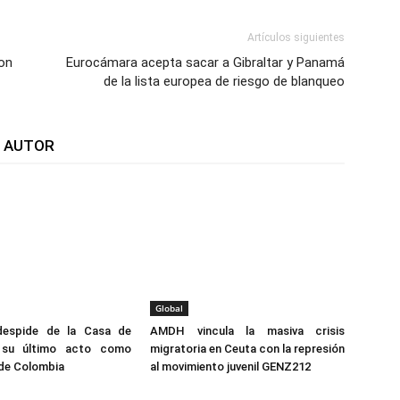
Artículos siguientes
on
Eurocámara acepta sacar a Gibraltar y Panamá
de la lista europea de riesgo de blanqueo
L AUTOR
Global
despide de la Casa de
AMDH vincula la masiva crisis
 su último acto como
migratoria en Ceuta con la represión
 de Colombia
al movimiento juvenil GENZ212