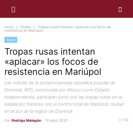
Inicio
Global
Tropas rusas intentan «aplacar» los focos de
resistencia en Mariúpol
Global
Tropas rusas intentan
«aplacar» los focos de
resistencia en Mariúpol
Las milicias de la autoproclamada república popular de
Donetsk, RPD, reconocida por Moscú como Estado
independiente, participan junto con las tropas rusas en la
batalla por hacerse con el control total de Mariúpol, ciudad
en el sur de la región de Donetsk
110
Por
Rodrigo Malagón
-
16 abril, 2022