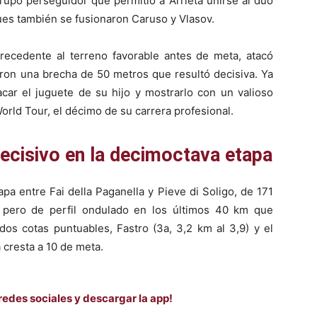
rupo perseguidor que permitió a Arrieta unirse al dúo
ues también se fusionaron Caruso y Vlasov.
precedente al terreno favorable antes de meta, atacó
ieron una brecha de 50 metros que resultó decisiva. Ya
acar el juguete de su hijo y mostrarlo con un valioso
orld Tour, el décimo de su carrera profesional.
ecisivo en la decimoctava etapa
pa entre Fai della Paganella y Pieve di Soligo, de 171
 pero de perfil ondulado en los últimos 40 km que
dos cotas puntuables, Fastro (3a, 3,2 km al 3,9) y el
a cresta a 10 de meta.
redes sociales y descargar la app!