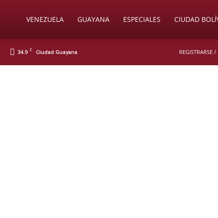
Soy
VENEZUELA
GUAYANA
ESPECIALES
CIUDAD BOLÍ
C
34.9
REGISTRARSE /
Ciudad Guayana
Nueva
Prensa
Digital