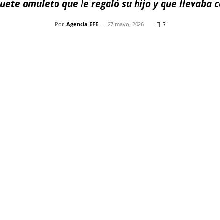
uete amuleto que le regaló su hijo y que llevaba 
Por
Agencia EFE
-
27 mayo, 2026
7
Pinterest
WhatsApp
Telegram
Em