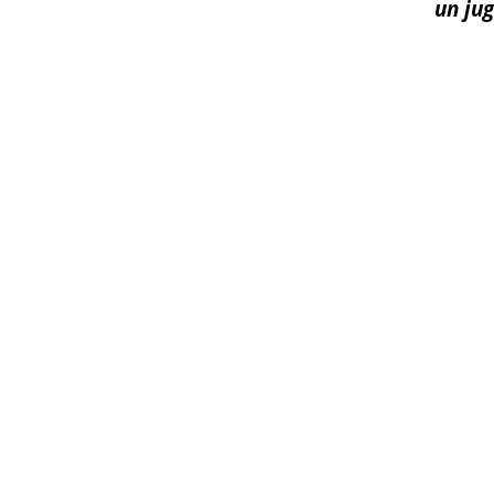
un jug
Facebook
X