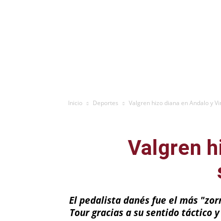
Inicio
Deportes
Valgren hizo diana en Andalo y V
Valgren h
El pedalista danés fue el más "zo
Tour gracias a su sentido táctico