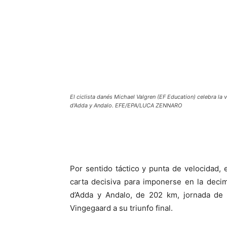
El ciclista danés Michael Valgren (EF Education) celebra la v
d'Adda y Andalo. EFE/EPA/LUCA ZENNARO
Por sentido táctico y punta de velocidad, 
carta decisiva para imponerse en la deci
d’Adda y Andalo, de 202 km, jornada de
Vingegaard a su triunfo final.