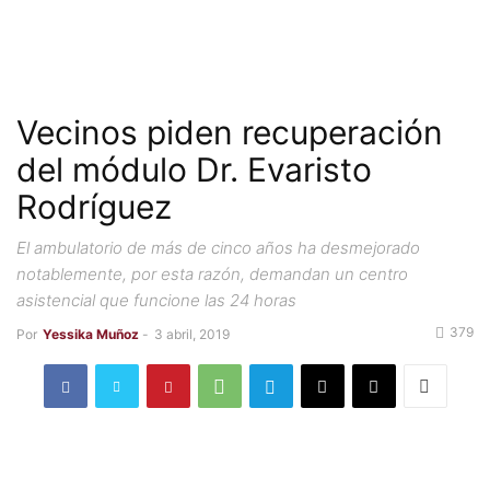
Vecinos piden recuperación
del módulo Dr. Evaristo
Rodríguez
El ambulatorio de más de cinco años ha desmejorado
notablemente, por esta razón, demandan un centro
asistencial que funcione las 24 horas
379
Por
Yessika Muñoz
-
3 abril, 2019