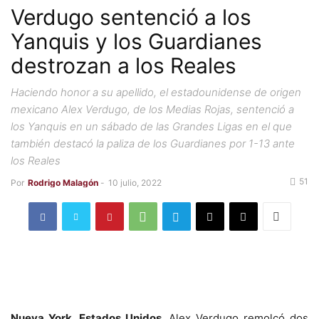
Verdugo sentenció a los
Yanquis y los Guardianes
destrozan a los Reales
Haciendo honor a su apellido, el estadounidense de origen
mexicano Alex Verdugo, de los Medias Rojas, sentenció a
los Yanquis en un sábado de las Grandes Ligas en el que
también destacó la paliza de los Guardianes por 1-13 ante
los Reales
51
Por
Rodrigo Malagón
-
10 julio, 2022
Nueva York, Estados Unidos.
Alex Verdugo remolcó dos