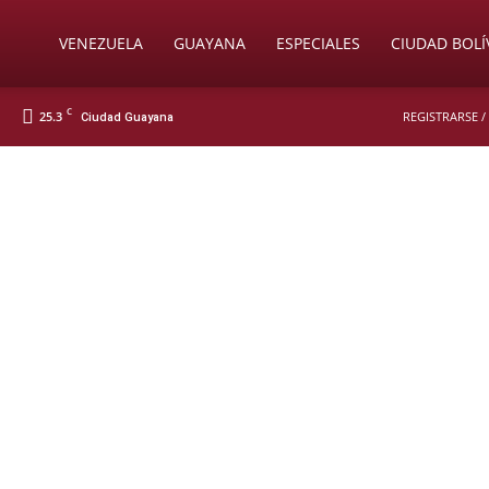
Soy
VENEZUELA
GUAYANA
ESPECIALES
CIUDAD BOLÍ
C
25.3
REGISTRARSE /
Ciudad Guayana
Nueva
Prensa
Digital