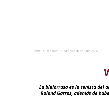
Inicio
Deportes
Wimbledon de Sabalenka
La bielorrusa es la tenista del a
Roland Garros, además de haber