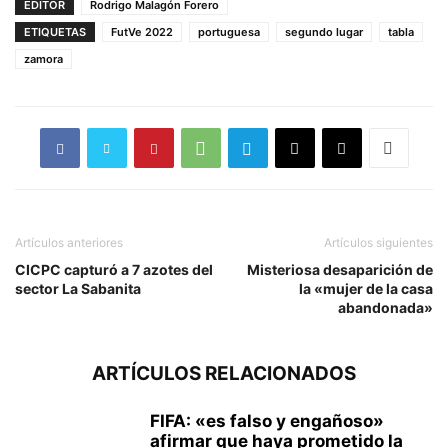
EDITOR
Rodrigo Malagón Forero
ETIQUETAS
FutVe 2022
portuguesa
segundo lugar
tabla
zamora
Artículos anteriores
Artículos siguientes
CICPC capturó a 7 azotes del
Misteriosa desaparición de
sector La Sabanita
la «mujer de la casa
abandonada»
ARTÍCULOS RELACIONADOS
FIFA: «es falso y engañoso»
afirmar que haya prometido la