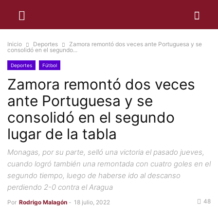
Inicio
Deportes
Zamora remontó dos veces ante Portuguesa y se
consolidó en el segundo...
Deportes
Fútbol
Zamora remontó dos veces
ante Portuguesa y se
consolidó en el segundo
lugar de la tabla
Monagas, por su parte, selló una victoria el pasado jueves,
cuando logró también una remontada con cuatro goles en el
segundo tiempo, luego de haberse ido al descanso
perdiendo 2-0 contra el Aragua
48
Por
Rodrigo Malagón
-
18 julio, 2022