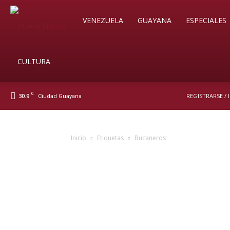
Soy
VENEZUELA
GUAYANA
ESPECIALES
Nueva
CULTURA
C
30.9
REGISTRARSE /
Ciudad Guayana
Prensa
Inicio
Etiquetas
Bucaneros
Digital