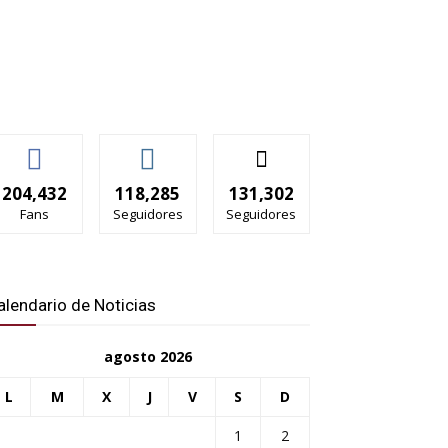
204,432
118,285
131,302
Fans
Seguidores
Seguidores
alendario de Noticias
agosto 2026
L
M
X
J
V
S
D
1
2