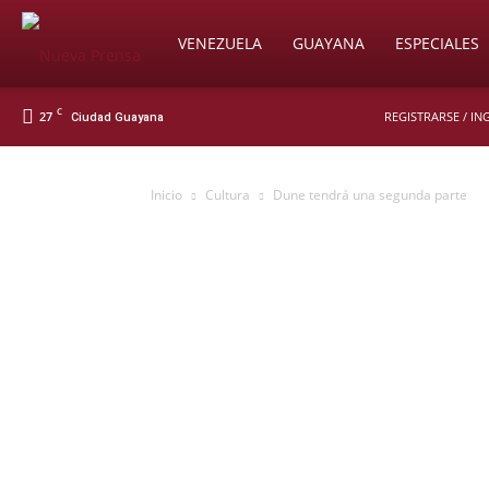
Soy
VENEZUELA
GUAYANA
ESPECIALES
C
27
REGISTRARSE / IN
Ciudad Guayana
Nueva
Inicio
Cultura
Dune tendrá una segunda parte
Prensa
Digital