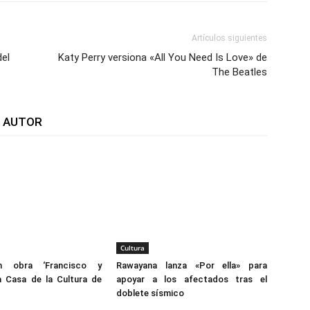
Artículos siguientes
del
Katy Perry versiona «All You Need Is Love» de
The Beatles
L AUTOR
Cultura
án obra ‘Francisco y
Rawayana lanza «Por ella» para
a Casa de la Cultura de
apoyar a los afectados tras el
doblete sísmico