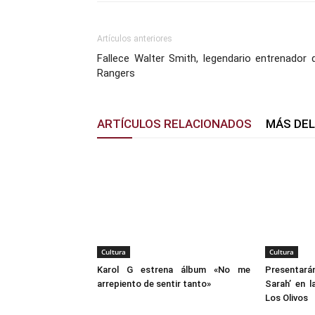
Artículos anteriores
Fallece Walter Smith, legendario entrenador 
Rangers
ARTÍCULOS RELACIONADOS
MÁS DE
Cultura
Cultura
Karol G estrena álbum «No me
Presentar
arrepiento de sentir tanto»
Sarah’ en l
Los Olivos