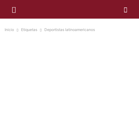
Inicio
Etiquetas
Deportistas latinoamericanos