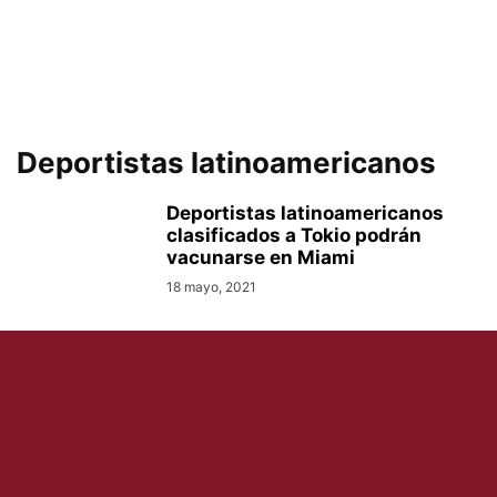
Deportistas latinoamericanos
Deportistas latinoamericanos
clasificados a Tokio podrán
vacunarse en Miami
18 mayo, 2021