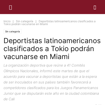
Inicio
Sin categoría
Deportistas latinoamericanos clasificados a
Tokio podrán vacunarse en Miami
Sin categoría
Deportistas latinoamericanos
clasificados a Tokio podrán
vacunarse en Miami
La organización deportiva que reúne a 41 Comités
Olímpicos Nacionales, informó este martes de que el
acuerdo para vacunar a deportistas que están a la espera
de ser inoculados en sus países también favorecerá a
competidores clasificados para los Juegos Panamericanos
Junior que se disputarán este año en la ciudad colombiana
de Cali