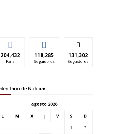
204,432
118,285
131,302
Fans
Seguidores
Seguidores
alendario de Noticias
agosto 2026
L
M
X
J
V
S
D
1
2