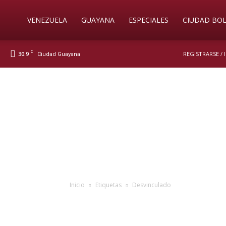
Soy
VENEZUELA
GUAYANA
ESPECIALES
CIUDAD BOL
C
30.9
REGISTRARSE /
Ciudad Guayana
Nueva
Prensa
Digital
Inicio
Etiquetas
Desvinculado