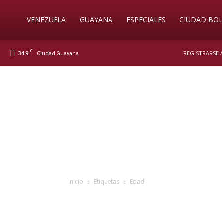
Soy
VENEZUELA
GUAYANA
ESPECIALES
CIUDAD BOL
C
34.9
REGISTRARSE 
Ciudad Guayana
Nueva
Prensa
Digital
Inicio
Etiquetas
Edad