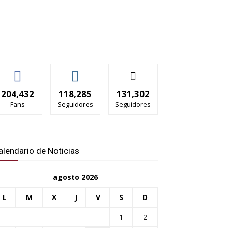
204,432
118,285
131,302
Fans
Seguidores
Seguidores
alendario de Noticias
agosto 2026
L
M
X
J
V
S
D
1
2