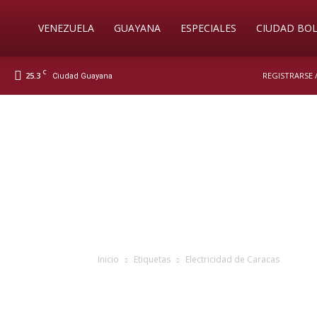
Soy
VENEZUELA
GUAYANA
ESPECIALES
CIUDAD BOL
C
25.3
REGISTRARSE 
Ciudad Guayana
Nueva
Prensa
Digital
Inicio
Etiquetas
Electricidad de Caracas