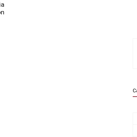
ia
ón
C