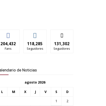
204,432
118,285
131,302
Fans
Seguidores
Seguidores
alendario de Noticias
agosto 2026
L
M
X
J
V
S
D
1
2