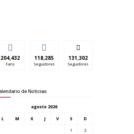
204,432
118,285
131,302
Fans
Seguidores
Seguidores
alendario de Noticias
agosto 2026
L
M
X
J
V
S
D
1
2