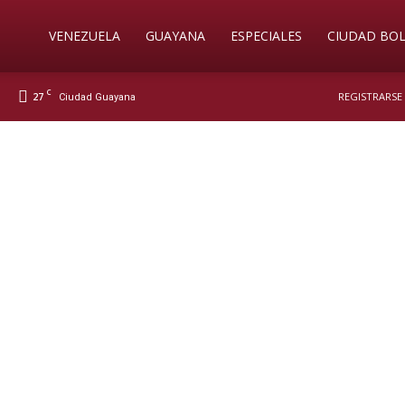
Soy
VENEZUELA
GUAYANA
ESPECIALES
CIUDAD BOL
C
27
REGISTRARSE 
Ciudad Guayana
Nueva
Prensa
Digital