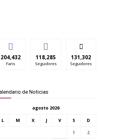
204,432
118,285
131,302
Fans
Seguidores
Seguidores
alendario de Noticias
agosto 2026
L
M
X
J
V
S
D
1
2