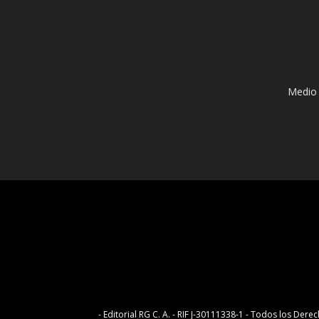
Medio 
- Editorial RG C. A. - RIF J-30111338-1 - Todos los D