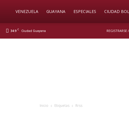
Soy
VENEZUELA
GUAYANA
ESPECIALES
CIUDAD BOL
C
34.9
REGISTRARSE 
Ciudad Guayana
Nueva
Prensa
Digital
Inicio
Etiquetas
Rrss