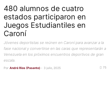
480 alumnos de cuatro
estados participaron en
Juegos Estudiantiles en
Caroní
Jóvenes deportistas se reúnen en Caroní para avanzar a la
fase nacional y convertirse en las caras que representarán a
Venezuela en los próximos encuentros deportivos de gran
escala.
75
Por
André Ríos (Pasante)
-
3 julio, 2025