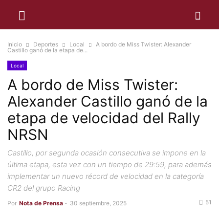
Inicio
Deportes
Local
A bordo de Miss Twister: Alexander
Castillo ganó de la etapa de...
Local
A bordo de Miss Twister:
Alexander Castillo ganó de la
etapa de velocidad del Rally
NRSN
Castillo, por segunda ocasión consecutiva se impone en la
última etapa, esta vez con un tiempo de 29:59, para además
implementar un nuevo récord de velocidad en la categoría
CR2 del grupo Racing
51
Por
Nota de Prensa
-
30 septiembre, 2025