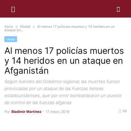
Inicio
Global
Al menos 17 policías muertos y 14 heridos en un
ataque en...
Global
Al menos 17 policías muertos
y 14 heridos en un ataque en
Afganistán
Según fuentes del Gobierno regional, las muertes fueron
provocadas por un ataque de las Fuerzas Aéreas
estadounidenses, que por error bombardearon un puesto
de control de las fuerzas afganas
56
Por
Bladimir Martínez
-
17 mayo, 2019