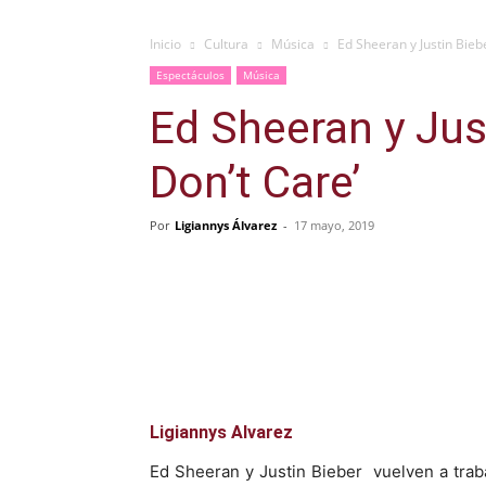
Inicio
Cultura
Música
Ed Sheeran y Justin Biebe
Espectáculos
Música
Ed Sheeran y Just
Don’t Care’
Por
Ligiannys Álvarez
-
17 mayo, 2019
Facebook
X
Pinterest
Ligiannys Alvarez
Ed Sheeran y Justin Bieber vuelven a trabaj