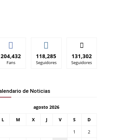
204,432
118,285
131,302
Fans
Seguidores
Seguidores
presión
alendario de Noticias
agosto 2026
L
M
X
J
V
S
D
1
2