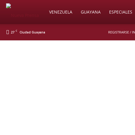
Soy
VENEZUELA
GUAYANA
ESPECIALES
C
27
REGISTRARSE / 
Ciudad Guayana
Nueva
Prensa
Digital