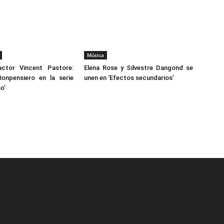
Música
ctor Vincent Pastore:
Elena Rose y Silvestre Dangond se
Bonpensiero en la serie
unen en ‘Efectos secundarios’
o’