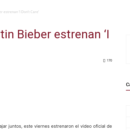
r estrenan ‘I Don’t Care’
in Bieber estrenan ‘I
170
WhatsApp
Telegram
Email
Im
C
ar juntos, este viernes estrenaron el video oficial de