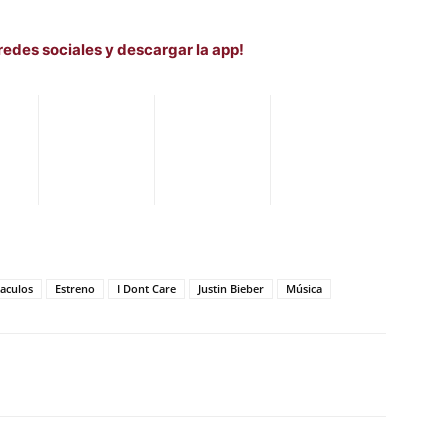
redes sociales y descargar la app!
aculos
Estreno
I Dont Care
Justin Bieber
Música
WhatsApp
Telegram
Email
Im