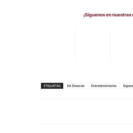
¡Síguenos en nuestras 
ETIQUETAS
Ed Sheeran
Entretenimiento
Espect
Facebook
X
Pinterest