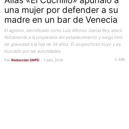
Alias «El Cuchillo» apuñaló a
una mujer por defender a su
madre en un bar de Venecia
El agresor, identificado como Luis Alfonso García Rey, atacó
físicamente a la propietaria del establecimiento y luego hirió
de gravedad a la hija de 34 años. El sospechoso huyó y es
buscado por las autoridades
499
Por
Redacción SNPD
-
7 julio, 2026