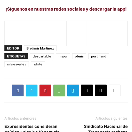
¡Síguenos en nuestras redes sociales y descargar la app!
EDITOR
Bladimir Martínez
ETIQUETAS
descartable
major
obnis
porthland
silviesvallev
white
Artículos anteriores
Artículos siguientes
Expresidentes consideran
Sindicato Nacional de
«cínico» elegir a Venezuela
Transporte rechaza