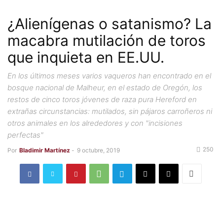
¿Alienígenas o satanismo? La
macabra mutilación de toros
que inquieta en EE.UU.
En los últimos meses varios vaqueros han encontrado en el
bosque nacional de Malheur, en el estado de Oregón, los
restos de cinco toros jóvenes de raza pura Hereford en
extrañas circunstancias: mutilados, sin pájaros carroñeros ni
otros animales en los alrededores y con "incisiones
perfectas"
250
Por
Bladimir Martínez
-
9 octubre, 2019